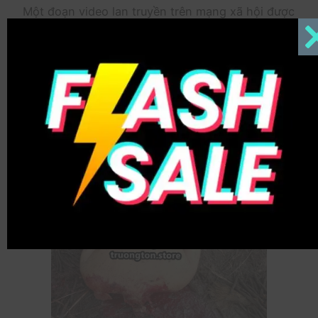
Một đoạn video lan truyền trên mạng xã hội được
cho là ghi lại vụ sát hại dã man xảy ra tại khu vực
Río Chico, thành phố Babahoyo, tỉnh Los Ríos
(Ecuador). Theo thông tin ban đầu, nạn nhân là
một người đàn ông bị trói trước khi bị một nhóm
đối tượng dùng dao rựa chặt đầu.