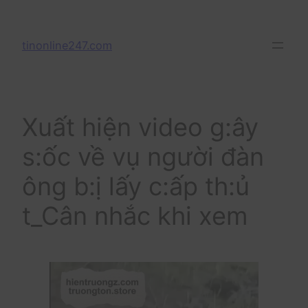
Skip
to
tinonline247.com
content
Xuất hiện video g:ây
s:ốc về vụ người đàn
ông b:ị lấy c:ấp th:ủ
t_Cân nhắc khi xem