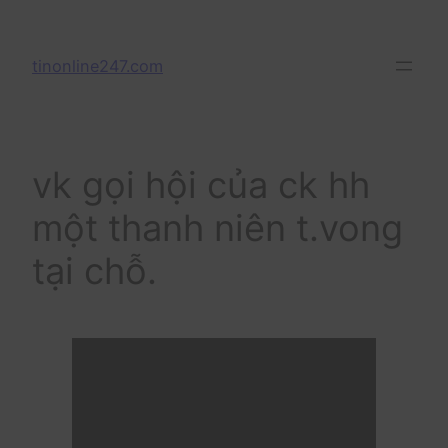
Skip
to
tinonline247.com
content
vk gọi hội của ck hh
một thanh niên t.vong
tại chỗ.