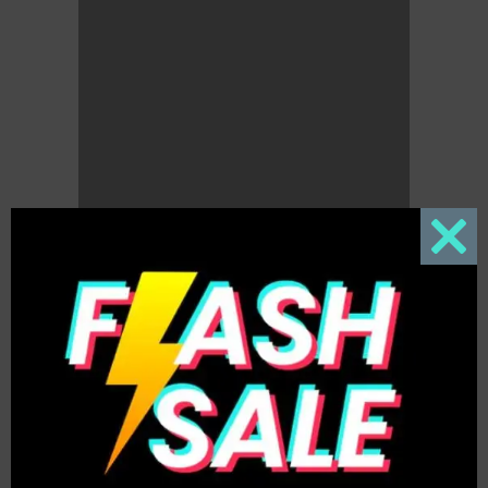
Close
this
modul