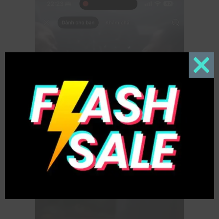
Close
this
modul