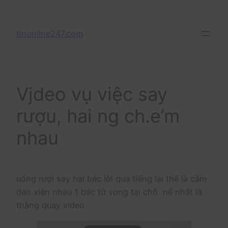
Skip
to
tinonline247.com
content
Vjdeo vụ việc say
rượu, hai ng ch.e’m
nhau
uống rượi say hai bác lời qua tiếng lại thế là cầm
dao xiên nhau 1 bác tử vong tại chỗ nể nhất là
thằng quay video