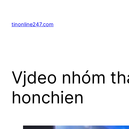
Skip
to
content
tinonline247.com
Vjdeo nhóm th
honchien