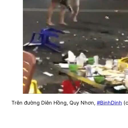
Trên đường Diên Hồng, Quy Nhơn,
#BinhDinh
(c