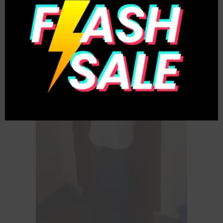
this
modul