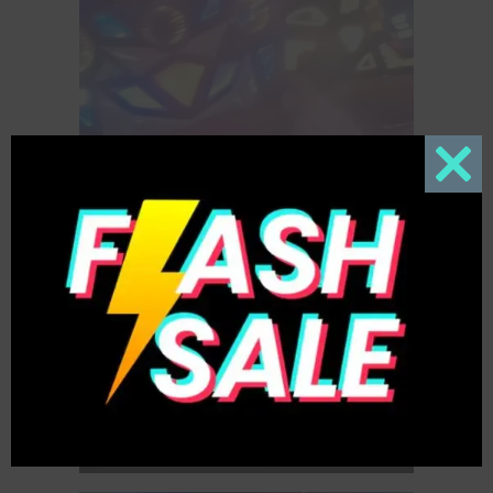
Close
this
modul