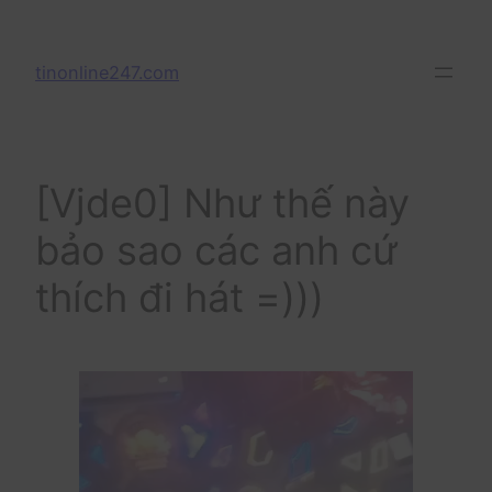
Skip
to
tinonline247.com
content
[Vjde0] Như thế này
bảo sao các anh cứ
thích đi hát =)))