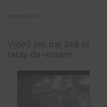
Skip
to
tinonline247.com
content
Vjde0 em traj 2k8 b!
ratay da~maann