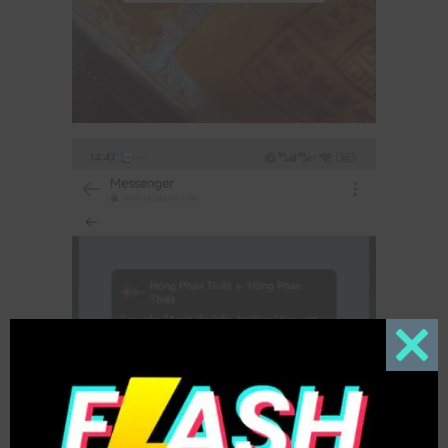
Close
this
modul