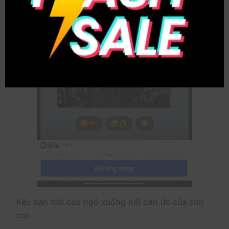
Kêu oan trời cao ngó xuống nổi oan ức của con
con