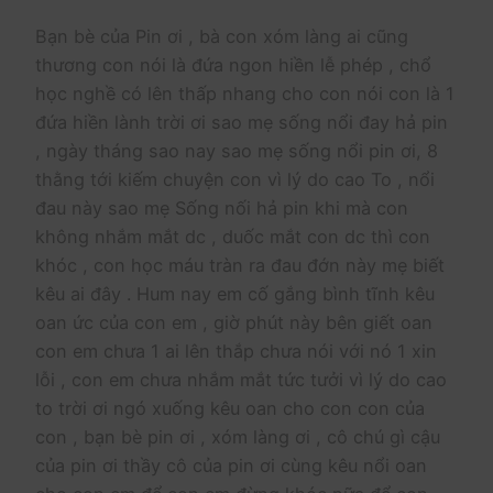
Bạn bè của Pin ơi , bà con xóm làng ai cũng
thương con nói là đứa ngon hiền lễ phép , chổ
học nghề có lên thấp nhang cho con nói con là 1
đứa hiền lành trời ơi sao mẹ sống nổi đay hả pin
, ngày tháng sao nay sao mẹ sống nổi pin ơi, 8
thằng tới kiếm chuyện con vì lý do cao To , nổi
đau này sao mẹ Sống nối hả pin khi mà con
không nhắm mắt dc , duốc mắt con dc thì con
khóc , con học máu tràn ra đau đớn này mẹ biết
kêu ai đây . Hum nay em cố gắng bình tĩnh kêu
oan ức của con em , giờ phút này bên giết oan
con em chưa 1 ai lên thắp chưa nói với nó 1 xin
lỗi , con em chưa nhắm mắt tức tưởi vì lý do cao
to trời ơi ngó xuống kêu oan cho con con của
con , bạn bè pin ơi , xóm làng ơi , cô chú gì cậu
của pin ơi thầy cô của pin ơi cùng kêu nổi oan