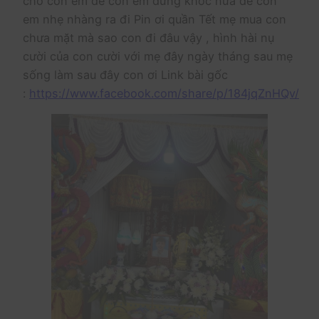
cho con em để con em đừng khóc nữa để con
em nhẹ nhàng ra đi Pin ơi quần Tết mẹ mua con
chưa mặt mà sao con đi đâu vậy , hình hài nụ
cười của con cười với mẹ đây ngày tháng sau mẹ
sống làm sau đây con ơi Link bài gốc
:
https://www.facebook.com/share/p/184jqZnHQv/