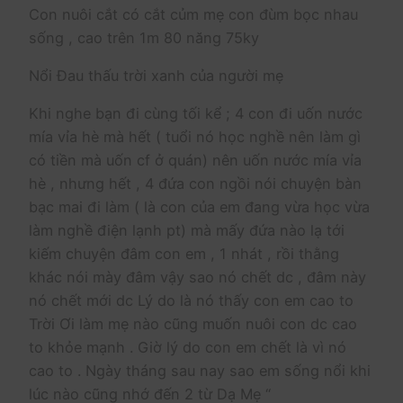
Con nuôi cắt có cắt củm mẹ con đùm bọc nhau
sống , cao trên 1m 80 năng 75ky
Nổi Đau thấu trời xanh của người mẹ
Khi nghe bạn đi cùng tối kể ; 4 con đi uốn nước
mía vỉa hè mà hết ( tuổi nó học nghề nên làm gì
có tiền mà uốn cf ở quán) nên uốn nước mía vỉa
hè , nhưng hết , 4 đứa con ngồi nói chuyện bàn
bạc mai đi làm ( là con của em đang vừa học vừa
làm nghề điện lạnh pt) mà mấy đứa nào lạ tới
kiếm chuyện đâm con em , 1 nhát , rồi thằng
khác nói mày đâm vậy sao nó chết dc , đâm này
nó chết mới dc Lý do là nó thấy con em cao to
Trời Ơi làm mẹ nào cũng muốn nuôi con dc cao
to khỏe mạnh . Giờ lý do con em chết là vì nó
cao to . Ngày tháng sau nay sao em sống nổi khi
lúc nào cũng nhớ đến 2 từ Dạ Mẹ “