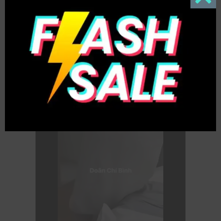
Close
this
modul