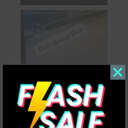
Close
this
modul