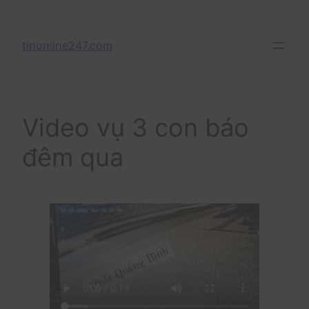
Skip
to
tinonline247.com
content
Video vụ 3 con báo
đêm qua