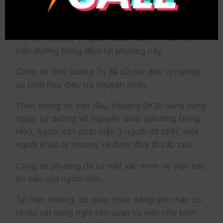
Ngày 25-1, UBND phường Đồng Hới (tỉnh Quảng
Trị) cho biết có 3 người được xác định đã chết
trên đường trong đêm tại phường này.
Công an tỉnh Quảng Trị đã cử các đơn vị nghiệp
vụ phối hợp điều tra nguyên nhân.
Theo thông tin ban đầu, khoảng 0h30 sáng cùng
ngày, tại đường Võ Nguyên Giáp (phường Đồng
Hới), người dân phát hiện 3 người đã chết, một
người khác bị thương và được đưa đi cấp cứu.
Công an phường đã có mặt xác minh vụ việc sau
tin báo của người dân.
Tại hiện trường, cơ quan chức năng ghi nhận có
nhiều vật dụng nghi liên quan vụ việc như bình