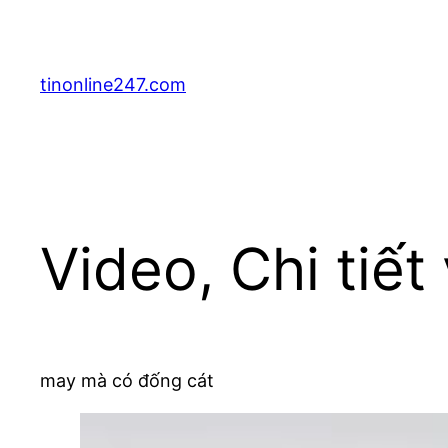
Skip
to
content
tinonline247.com
Video, Chi tiết
may mà có đống cát