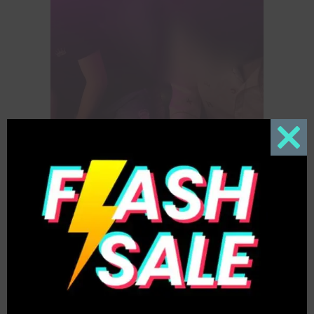
Close
this
modul