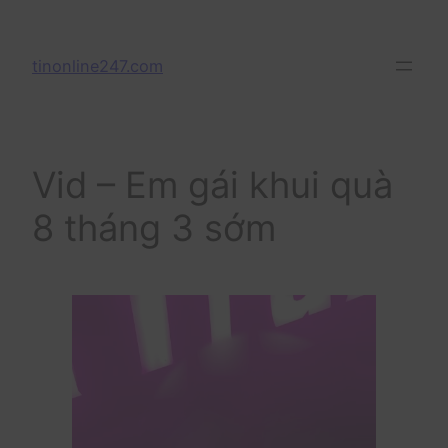
Skip
to
tinonline247.com
content
Vid – Em gái khui quà
8 tháng 3 sớm