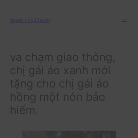
Skip
to
tinonline247.com
content
va chạm giao thông,
chị gái áo xanh mới
tặng cho chị gái áo
hồng một nón bảo
hiểm.