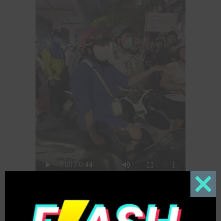
Close
this
modul