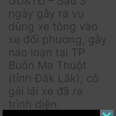
GD&TĐ – Sau 3
ngày gây ra vụ
dùng xe tông vào
xe đối phương, gây
náo loạn tại TP
Buôn Ma Thuột
(tỉnh Đắk Lắk), cô
gái lái xe đã ra
trình diện.