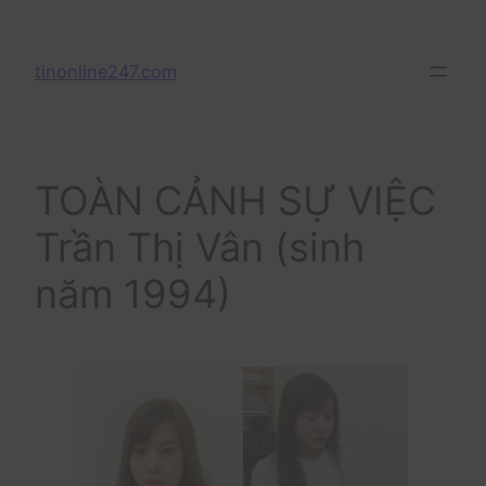
Skip
to
tinonline247.com
content
TOÀN CẢNH SỰ VIỆC
Trần Thị Vân (sinh
năm 1994)