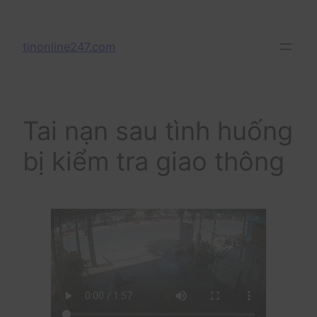
Skip
to
tinonline247.com
content
Tai nạn sau tình huống
bị kiểm tra giao thông