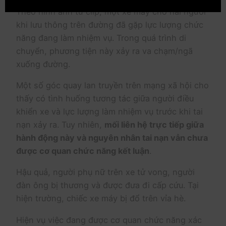
Theo hình ảnh từ clip, một xe máy chở hai người
khi lưu thông trên đường đã gặp lực lượng chức
năng đang làm nhiệm vụ. Trong quá trình di
chuyển, phương tiện này xảy ra va chạm/ngã
xuống đường.
Một số góc quay lan truyền trên mạng xã hội cho
thấy có tình huống tương tác giữa người điều
khiển xe và lực lượng làm nhiệm vụ trước khi tai
nạn xảy ra. Tuy nhiên,
mối liên hệ trực tiếp giữa
hành động này và nguyên nhân tai nạn vẫn chưa
được cơ quan chức năng kết luận
.
Hậu quả, người phụ nữ trên xe tử vong, người
đàn ông bị thương và được đưa đi cấp cứu. Tại
hiện trường, chiếc xe máy bị đổ trên vỉa hè.
Hiện vụ việc đang được cơ quan chức năng xác