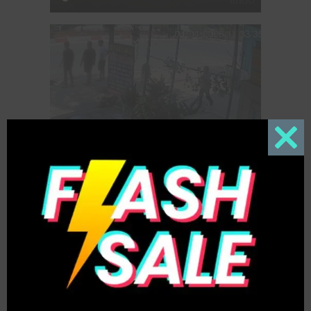
Close
this
modul
\Một vụ tai nạn giao thông xảy ra tại Đồng Nai
khiến một người phụ nữ tử vong, người đàn ông
đi cùng bị thương. Diễn biến vụ việc được camera
an ninh ghi lại và đang lan truyền trên mạng xã
hội.