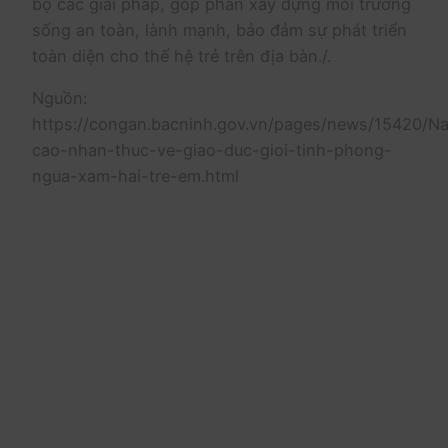
bộ các giải pháp, góp phần xây dựng môi trường
sống an toàn, lành mạnh, bảo đảm sự phát triển
toàn diện cho thế hệ trẻ trên địa bàn./.
Nguồn:
https://congan.bacninh.gov.vn/pages/news/15420/N
cao-nhan-thuc-ve-giao-duc-gioi-tinh-phong-
ngua-xam-hai-tre-em.html