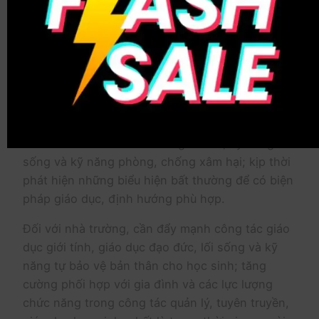
khỏe, tâm lý, tương lai của các em.
Công an xã Nam Dương khuyến cáo:
Đối với gia đình, cần nâng cao trách nhiệm trong
việc quản lý, giáo dục con em; thường xuyên
quan tâm đến diễn biến tâm lý, sinh hoạt, các
mối quan hệ xã hội của trẻ; chủ động trang bị
cho trẻ kiến thức cơ bản về giới tính, kỹ năng
sống và kỹ năng phòng, chống xâm hại; kịp thời
phát hiện những biểu hiện bất thường để có biện
pháp giáo dục, định hướng phù hợp.
Đối với nhà trường, cần đẩy mạnh công tác giáo
dục giới tính, giáo dục đạo đức, lối sống và kỹ
năng tự bảo vệ bản thân cho học sinh; tăng
cường phối hợp với gia đình và các lực lượng
chức năng trong công tác quản lý, tuyên truyền,