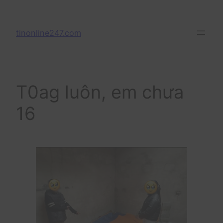
Skip
to
tinonline247.com
content
T0ag luôn, em chưa
16