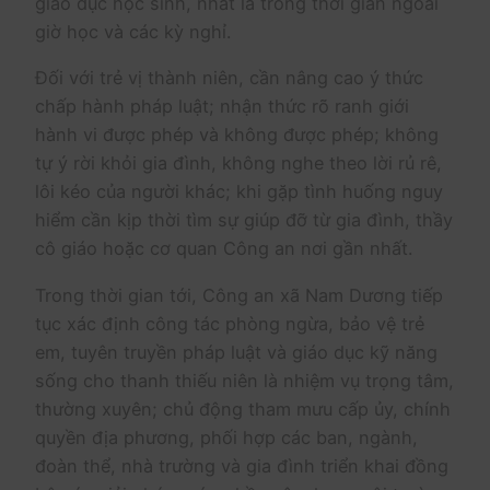
giáo dục học sinh, nhất là trong thời gian ngoài
giờ học và các kỳ nghỉ.
Đối với trẻ vị thành niên, cần nâng cao ý thức
chấp hành pháp luật; nhận thức rõ ranh giới
hành vi được phép và không được phép; không
tự ý rời khỏi gia đình, không nghe theo lời rủ rê,
lôi kéo của người khác; khi gặp tình huống nguy
hiểm cần kịp thời tìm sự giúp đỡ từ gia đình, thầy
cô giáo hoặc cơ quan Công an nơi gần nhất.
Trong thời gian tới, Công an xã Nam Dương tiếp
tục xác định công tác phòng ngừa, bảo vệ trẻ
em, tuyên truyền pháp luật và giáo dục kỹ năng
sống cho thanh thiếu niên là nhiệm vụ trọng tâm,
thường xuyên; chủ động tham mưu cấp ủy, chính
quyền địa phương, phối hợp các ban, ngành,
đoàn thể, nhà trường và gia đình triển khai đồng