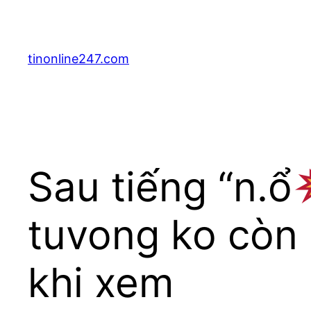
Skip
to
content
tinonline247.com
Sau tiếng “n.ổ
tuvong ko cò
khi xem