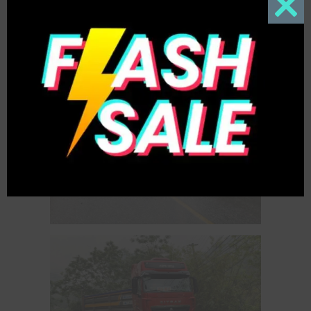
Close
this
modul