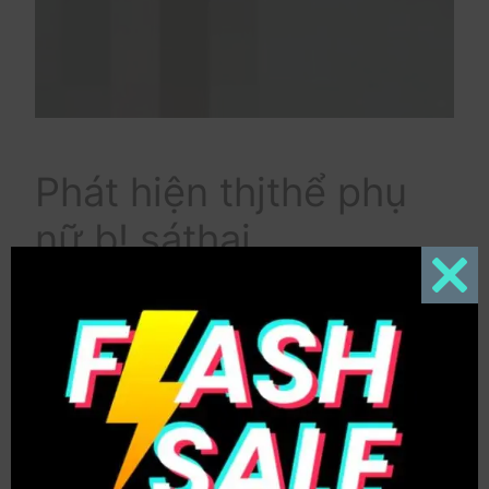
Phát hiện thjthể phụ
nữ b! sáthại
Close
this
modul