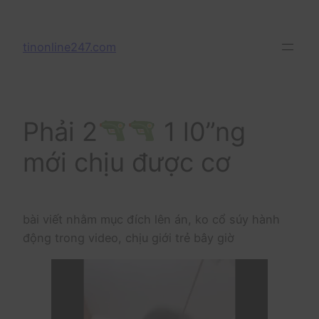
Skip
to
tinonline247.com
content
Phải 2
1 l0”ng
mới chịu được cơ
bài viết nhằm mục đích lên án, ko cổ súy hành
động trong video, chịu giới trẻ bây giờ