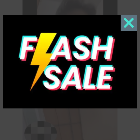
Close
this
modul