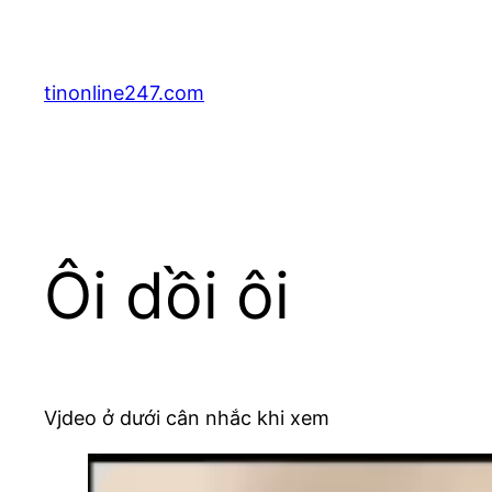
Skip
to
content
tinonline247.com
Ôi dồi ôi
Vjdeo ở dưới cân nhắc khi xem