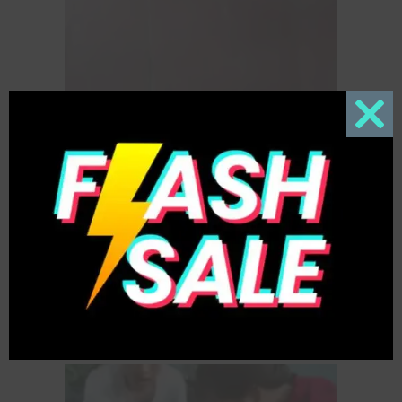
Close
this
modul