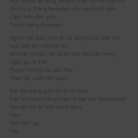
Iftar là bữa ăn dùng để phá chay vào lúc mặt trời
lặn trong tháng Ramadan của người Hồi giáo.
Cách hiểu đơn giản
Trong tháng Ramadan:
Người Hồi giáo nhịn ăn và uống từ lúc mặt trời
mọc đến khi mặt trời lặn.
Khi mặt trời lặn, họ sẽ ăn bữa đầu tiên trong
ngày gọi là Iftar.
Truyền thống của bữa Iftar
Theo tập quán Hồi giáo:
Bắt đầu bằng quả chà là và nước
Đây là truyền thống theo lời dạy của Muhammad.
Sau đó mới ăn bữa chính gồm:
cơm
thịt cừu / gà
súp