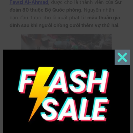
Fawzi Al-Ahmad
, được cho là thành viên của
Sư
đoàn 80 thuộc Bộ Quốc phòng
. Nguyên nhân
ban đầu được cho là xuất phát từ
mâu thuẫn gia
đình sau khi người chồng cưới thêm vợ thứ hai
.
Close
this
modul
Một số nguồn tin chưa được xác nhận cho rằng
sau khi gây án, nghi phạm đã phi tang thi thể