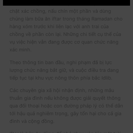
theo cách đặc biệt man rợ : Bà ta được cho là đã
chặt xác chồng, nấu chín một phần và dùng
chúng làm bữa ăn iftar trong tháng Ramadan cho
hàng xóm trước khi liên lạc với anh trai của
chồng về phần còn lại. Những chi tiết cụ thể của
vụ việc hiện vẫn đang được cơ quan chức năng
xác minh.
Theo thông tin ban đầu, nghi phạm đã bị lực
lượng chức năng bắt giữ, và cuộc điều tra đang
tiếp tục tại khu vực nông thôn phía bắc Idlib.
Các chuyên gia xã hội nhận định, những mâu
thuẫn gia đình nếu không được giải quyết thông
qua đối thoại hoặc con đường pháp lý có thể dẫn
tới hậu quả nghiêm trọng, gây tổn hại cho cả gia
đình và cộng đồng.