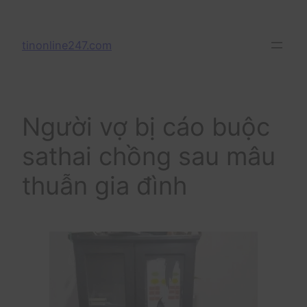
Skip
to
tinonline247.com
content
Người vợ bị cáo buộc
sathai chồng sau mâu
thuẫn gia đình