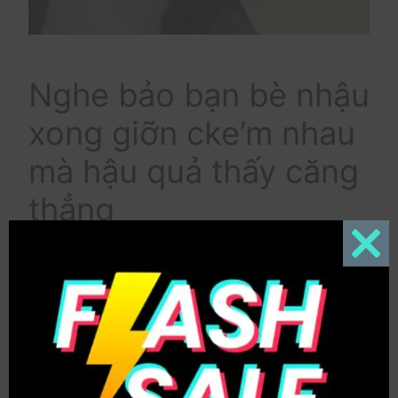
Nghe bảo bạn bè nhậu
xong giỡn cke’m nhau
mà hậu quả thấy căng
thẳng
Close
this
thanh niên bị chém ở đầu với tay mà chém rớt cả
modul
miếng thịt