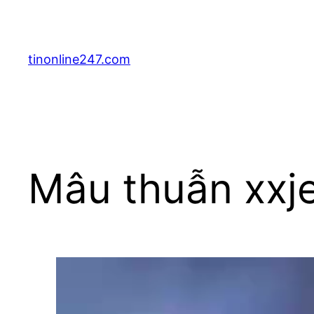
Skip
to
content
tinonline247.com
Mâu thuẫn xxje