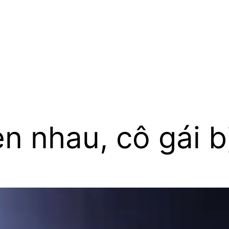
n nhau, cô gái b