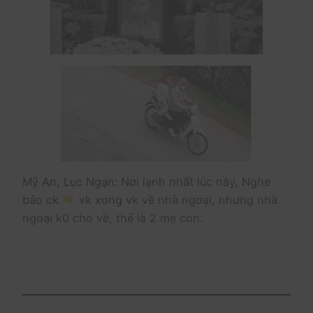
Mỹ An, Lục Ngạn: Nơi lạnh nhất lúc này, Nghe
bảo ck
vk xong vk về nhà ngoại, nhưng nhà
ngoại k0 cho về, thế là 2 mẹ con.