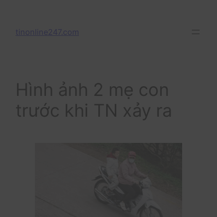
Skip
to
tinonline247.com
content
Hình ảnh 2 mẹ con
trước khi TN xảy ra