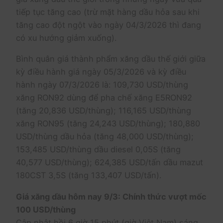
tiếp tục tăng cao (trừ mặt hàng dầu hỏa sau khi
tăng cao đột ngột vào ngày 04/3/2026 thì đang
có xu hướng giảm xuống).
Bình quân giá thành phẩm xăng dầu thế giới giữa
kỳ điều hành giá ngày 05/3/2026 và kỳ điều
hành ngày 07/3/2026 là: 109,730 USD/thùng
xăng RON92 dùng để pha chế xăng E5RON92
(tăng 20,836 USD/thùng); 116,165 USD/thùng
xăng RON95 (tăng 24,243 USD/thùng); 180,880
USD/thùng dầu hỏa (tăng 48,000 USD/thùng);
153,485 USD/thùng dầu diesel 0,05S (tăng
40,577 USD/thùng); 624,385 USD/tấn dầu mazut
180CST 3,5S (tăng 133,407 USD/tấn).
Giá xăng dầu hôm nay 9/3: Chính thức vượt mốc
100 USD/thùng
Cập nhật hồi 6 giờ 15 phút (giờ Việt Nam) sáng