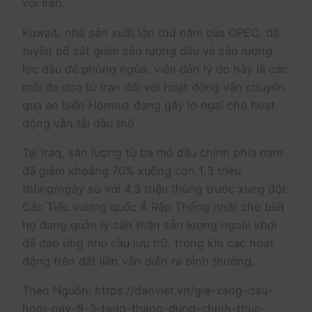
với Iran.
Kuwait, nhà sản xuất lớn thứ năm của OPEC, đã
tuyên bố cắt giảm sản lượng dầu và sản lượng
lọc dầu để phòng ngừa, viện dẫn lý do này là các
mối đe dọa từ Iran đối với hoạt động vận chuyển
qua eo biển Hormuz đang gây lo ngại cho hoạt
động vận tải dầu thô.
Tại Iraq, sản lượng từ ba mỏ dầu chính phía nam
đã giảm khoảng 70% xuống còn 1,3 triệu
thùng/ngày so với 4,3 triệu thùng trước xung đột.
Các Tiểu vương quốc Ả Rập Thống nhất cho biết
họ đang quản lý cẩn thận sản lượng ngoài khơi
để đáp ứng nhu cầu lưu trữ, trong khi các hoạt
động trên đất liền vẫn diễn ra bình thường.
Theo Nguồn: https://danviet.vn/gia-xang-dau-
hom-nay-9-3-tang-thang-dung-chinh-thuc-