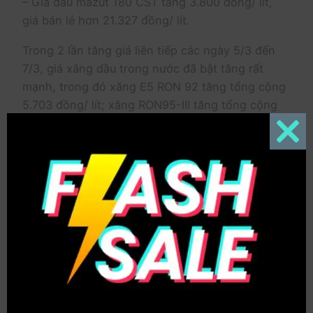
– Giá dầu mazut 180 CST tăng 3.800 đồng/ lít,
giá bán lẻ hơn 21.327 đồng/ lít.
Trong 2 lần tăng giá liên tiếp các ngày 5/3 đến
7/3, giá xăng dầu trong nước đã bật tăng rất
mạnh, trong đó xăng E5 RON 92 tăng tổng cộng
5.703 đồng/ lít; xăng RON95-III tăng tổng cộng
gần 6.900 đồng/ lít; dầu diesel tăng gần 11.000
đồng/ lít; dầu hoả tăng 15.632 đồng/ lít và dầu
Close
mazut 180CST 3.5S tăng tổng cộng 5.600 đồng/
this
modul
kg.