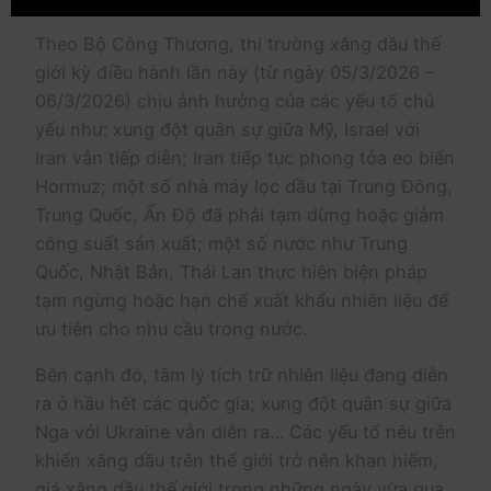
Theo Bộ Công Thương, thị trường xăng dầu thế
giới kỳ điều hành lần này (từ ngày 05/3/2026 –
06/3/2026) chịu ảnh hưởng của các yếu tố chủ
yếu như: xung đột quân sự giữa Mỹ, Israel với
Iran vẫn tiếp diễn; Iran tiếp tục phong tỏa eo biển
Hormuz; một số nhà máy lọc dầu tại Trung Đông,
Trung Quốc, Ấn Độ đã phải tạm dừng hoặc giảm
công suất sản xuất; một số nước như Trung
Quốc, Nhật Bản, Thái Lan thực hiện biện pháp
tạm ngừng hoặc hạn chế xuất khẩu nhiên liệu để
ưu tiên cho nhu cầu trong nước.
Bên cạnh đó, tâm lý tích trữ nhiên liệu đang diễn
ra ở hầu hết các quốc gia; xung đột quân sự giữa
Nga với Ukraine vẫn diễn ra… Các yếu tố nêu trên
khiến xăng dầu trên thế giới trở nên khan hiếm,
giá xăng dầu thế giới trong những ngày vừa qua