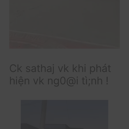
Ck sathaj vk khi phát
hiện vk ng0@i tì;nh !