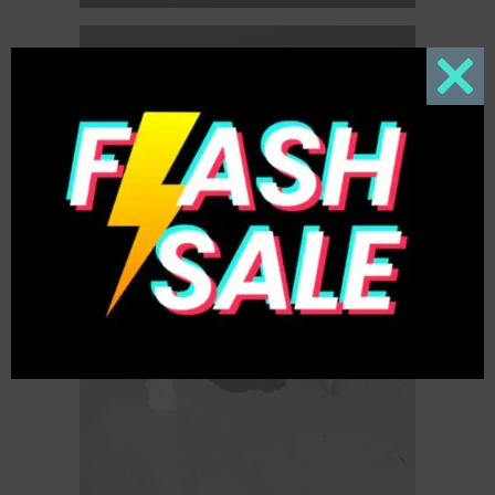
Close
this
modul