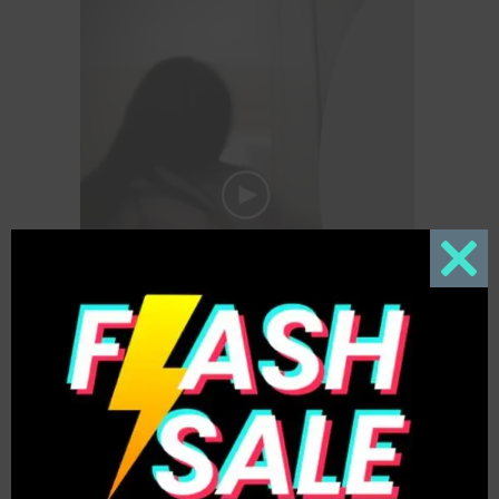
Close
this
modul
Chịu luôn còn đeo khăn quàng mà đã tr;ô’n vô
WC “abc “x0ng capcut d;zật d;zật nưa~