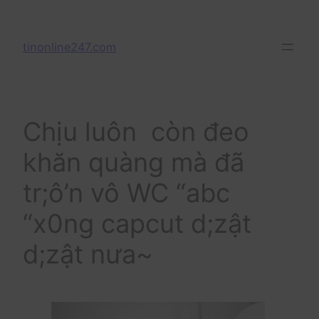
Skip
to
tinonline247.com
content
Chịu luôn còn đeo
khăn quàng mà đã
tr;ô’n vô WC “abc
“x0ng capcut d;zật
d;zật nưa~