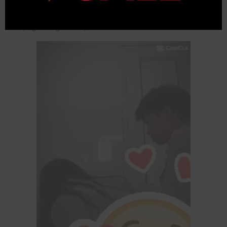
bài viết nhằm mục đích lên án, ko cổ súy hành
động trong video, cân nhắc khi xem