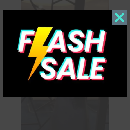
Close
this
modul