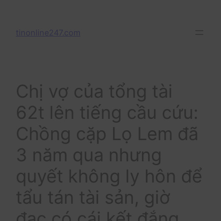
Skip
to
tinonline247.com
content
Chị vợ của tổng tài
62t lên tiếng cầu cứu:
Chồng cặp Lọ Lem đã
3 năm qua nhưng
quyết không ly hôn để
tẩu tán tài sản, giờ
đac có cái kết đắng