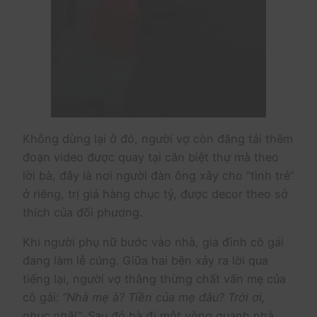
Không dừng lại ở đó, người vợ còn đăng tải thêm
đoạn video được quay tại căn biệt thự mà theo
lời bà, đây là nơi người đàn ông xây cho “tình trẻ”
ở riêng, trị giá hàng chục tỷ, được decor theo sở
thích của đối phương.
Khi người phụ nữ bước vào nhà, gia đình cô gái
đang làm lễ cúng. Giữa hai bên xảy ra lời qua
tiếng lại, người vợ thằng thừng chất vấn mẹ của
cô gái:
“Nhà mẹ à? Tiền của mẹ đâu? Trời ơi,
nhục nhã!”
. Sau đó bà đi một vòng quanh nhà,