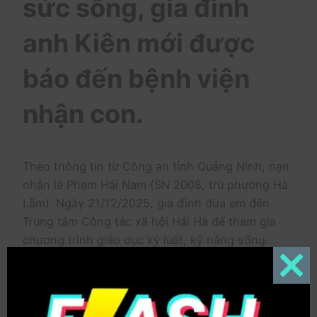
sức sống, gia đình
anh Kiên mới được
báo đến bệnh viện
nhận con.
Theo thông tin từ Công an tỉnh Quảng Ninh, nạn
nhân là Phạm Hải Nam (SN 2008, trú phường Hà
Lầm). Ngày 21/12/2025, gia đình đưa em đến
Trung tâm Công tác xã hội Hải Hà để tham gia
chương trình giáo dục kỷ luật, kỹ năng sống.
Đến sáng 23/12, trong quá trình sinh hoạt và lao
Close
động tại khu vực đồi Trại Lốc, học viên Nam xảy
this
modul
ra mâu thuẫn với một số người trong trung tâm,