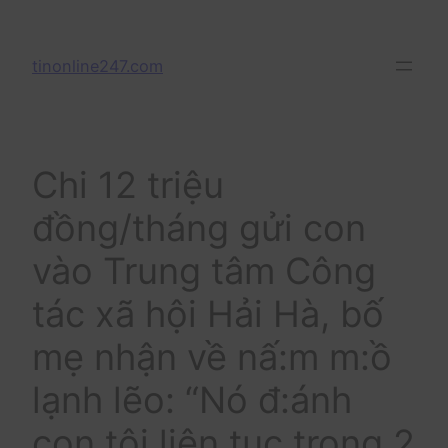
Skip
to
tinonline247.com
content
Chi 12 triệu
đồng/tháng gửi con
vào Trung tâm Công
tác xã hội Hải Hà, bố
mẹ nhận về nấ:m m:ồ
lạnh lẽo: “Nó đ:ánh
con tôi liên tục trong 2