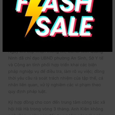
dẫn đến xô xát. Sau đó, em có biểu hiện sức
khỏe suy giảm và được đưa đi cấp cứu tại Bệnh
viện Đa khoa khu vực Đông Triều. Chiều cùng
ngày, nạn nhân được gia đình đưa về nhà và tử
vong.
Ngay khi tiếp nhận thông tin, UBND tỉnh Quảng
Ninh đã chỉ đạo UBND phường An Sinh, Sở Y tế
và Công an tỉnh phối hợp triển khai các biện
pháp nghiệp vụ để điều tra, làm rõ vụ việc; đồng
thời yêu cầu rà soát trách nhiệm của tập thể, cá
nhân liên quan, xử lý nghiêm các vi phạm theo
quy định pháp luật.
Ký hợp đồng cho con đến trung tâm công tác xã
hội Hải Hà trong vòng 3 tháng. Anh Kiên không