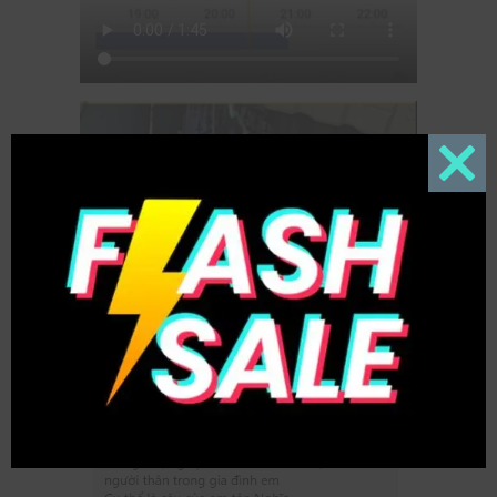
Close
this
modul