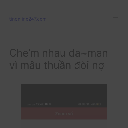
Skip
to
tinonline247.com
content
Che’m nhau da~man
vì mâu thuần đòi nợ