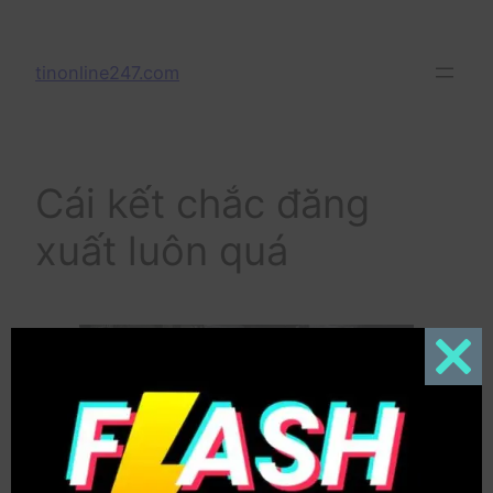
Skip
to
tinonline247.com
content
Cái kết chắc đăng
xuất luôn quá
Close
this
modul