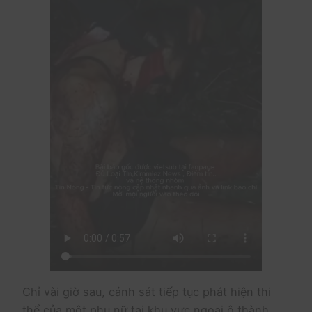
Chỉ vài giờ sau, cảnh sát tiếp tục phát hiện thi
thể của một phụ nữ tại khu vực ngoại ô thành