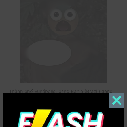
Thành phố Eunápolis, bang Bahia (Brazil) đang
rơi vào tình trạng bất an sau khi liên tiếp xảy ra
hai vụ án mạng nghiêm trọng trong thời gian
Close
this
ngắn, được cho là có liên quan đến hoạt động
modul
của các băng nhóm tội phạm.