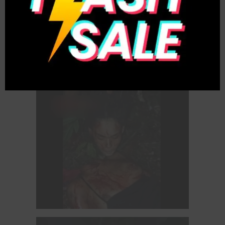
Theo chính quyền địa phương, một nam thanh
niên 24 tuổi đã bị bắn tử vong bên trong một cửa
hàng tiện lợi vào chiều thứ Ba, khiến nhiều khách
hàng và nhân viên hoảng loạn. Nạn nhân được
xác định là Matheus Rodrigues de Souza, vừa
mới ra tù không lâu.