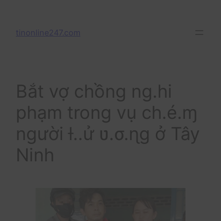
Skip
to
tinonline247.com
content
Bắt vợ chồng ng.hi
phạm trong vụ ch.é.ɱ
người ƚ..ử ʋ.σ.ɳg ở Tây
Ninh