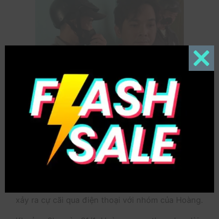
Close
this
modul
Cảnh sát cũng tạm giữ hình sự 3 thanh niên 20-
34 tuổi đi cùng vợ chồng Hoàng trong đêm xảy
ra án mạng.
Theo điều tra, khuya 30/1, anh Nam ngồi ăn uống
cùng bạn tại quán nhậu ở ấp Bắc Bến Sỏi, xã
Ninh Điền. Do có mâu thuẫn từ trước, người này
xảy ra cự cãi qua điện thoại với nhóm của Hoàng.