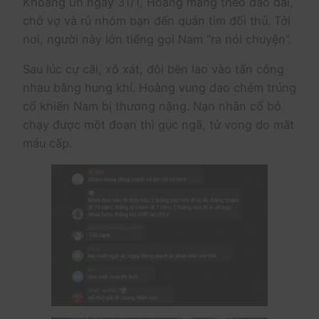
Khoảng 0h ngày 31/1, Hoàng mang theo dao dài,
chở vợ và rủ nhóm bạn đến quán tìm đối thủ. Tới
nơi, người này lớn tiếng gọi Nam “ra nói chuyện”.
Sau lúc cự cãi, xô xát, đôi bên lao vào tấn công
nhau bằng hung khí. Hoàng vung dao chém trúng
cổ khiến Nam bị thương nặng. Nạn nhân cố bỏ
chạy được một đoạn thì gục ngã, tử vong do mất
máu cấp.