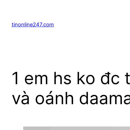
Skip
to
content
tinonline247.com
1 em hs ko đc 
và oánh daam