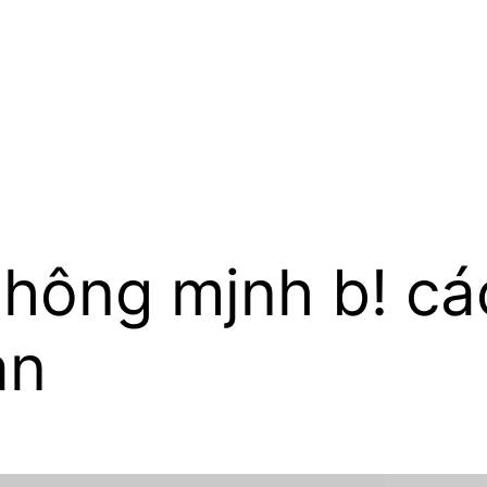
thông mjnh b! cá
an