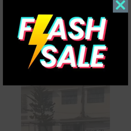
Close
this
modul