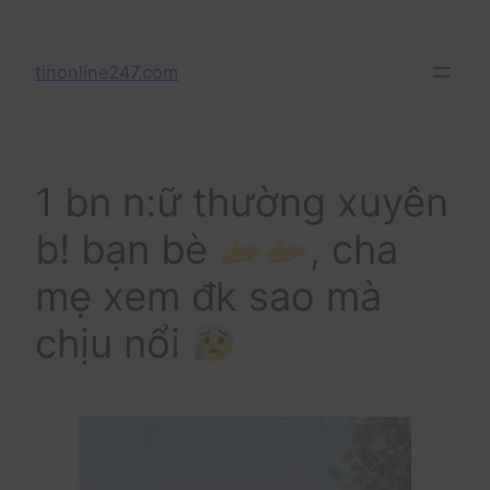
Skip
to
tinonline247.com
content
1 bn n:ữ thường xuyên
b! bạn bè
, cha
mẹ xem đk sao mà
chịu nổi