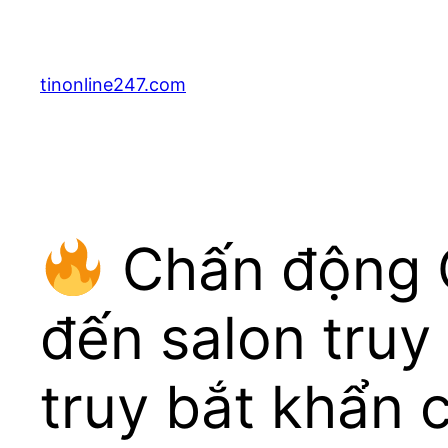
Skip
to
content
tinonline247.com
Chấn động 
đến salon truy
truy bắt khẩn 