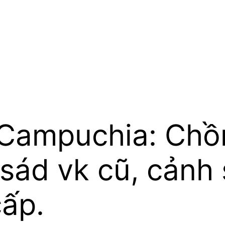
Campuchia: Chồ
 sád vk cũ, cảnh
cấp.